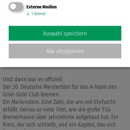
Externe Medien
↓
1
Dienst
Auswahl speichern
Alle akzeptieren
Und dann war es offiziell:
Der 20. Deutsche Meistertitel für das A-Team des
Grün-Gold-Club Bremen.
Ein Meilenstein. Eine Zahl, die uns mit Ehrfurcht
erfüllt. Genau so viele Titel, wie die große TSG
Bremerhaven über Jahrzehnte aufgebaut hat. Ein
Kreis, der sich schließt, und ein Kapitel, das sich