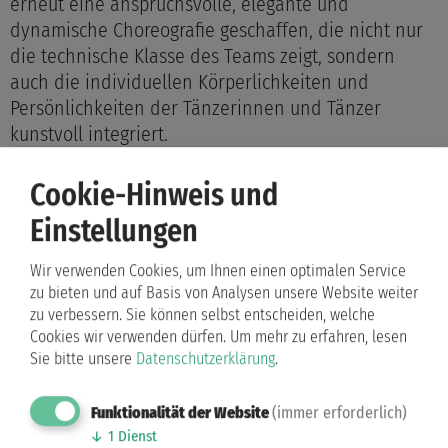
erneut eine anspruchsvolle, elegante und
dynamische Choreografie geschaffen, die nicht nur
die technische Klasse des Teams zeigt, sondern
auch die individuellen Körperlichkeiten und
Persönlichkeiten der Tänzerinnen und Tänzer
kunstvoll integriert.
Die Wertung von 35,83 schoss direkt nach oben – ein
Cookie-Hinweis und
erstes Zeichen dessen, was wir alle im Bauch schon
Einstellungen
fühlten: Heute geht der Titel nach Bremen. Aber wir
warteten ab, voller gespannter Freude, während
Wir verwenden Cookies, um Ihnen einen optimalen Service
auch die anderen Finalteams ihre Programme
zu bieten und auf Basis von Analysen unsere Website weiter
präsentierten.
zu verbessern. Sie können selbst entscheiden, welche
Cookies wir verwenden dürfen.
Um mehr zu erfahren, lesen
Sie bitte unsere
Datenschutzerklärung
.
Funktionalität der Website
(immer erforderlich)
↓
1
Dienst