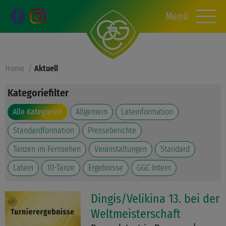
Menü
Home
Aktuell
Kategoriefilter
Alle Kategorien
Allgemein
Lateinformation
Standardformation
Presseberichte
Tanzen im Fernsehen
Veranstaltungen
Standard
Latein
10-Tänze
Ergebnisse
GGC Intern
Dingis/Velikina 13. bei der
Weltmeisterschaft