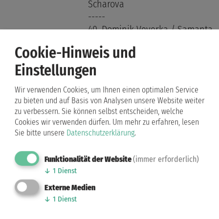
Scharova
-----
40. Dominik Veverka / Samanta
Quint
Cookie-Hinweis und
Insgesamt waren 78 Paare
Einstellungen
angetreten.
Herzlichen Glückwunsch allen
Wir verwenden Cookies, um Ihnen einen optimalen Service
zu bieten und auf Basis von Analysen unsere Website weiter
Paaren!
zu verbessern. Sie können selbst entscheiden, welche
Cookies wir verwenden dürfen.
Um mehr zu erfahren, lesen
Kategorie:
Ergebnisse
Latein
Sie bitte unsere
Datenschutzerklärung
.
26.02.2017 15:14 Uhr
Funktionalität der Website
(immer erforderlich)
Deutsche Meisterschaft
↓
1
Dienst
Jugend A-Latei
Externe Medien
Hier nun die Plazierungen
↓
1
Dienst
unserer Paare bei der DM