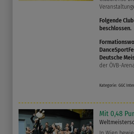
Veranstaltung
Folgende Club
beschlossen.
Formationsw
DanceSportFes
Deutsche Meis
der ÖVB-Aren
Kategorie:
GGC Inte
Mit 0,48 Pu
Weltmeistersc
In Wien bewie