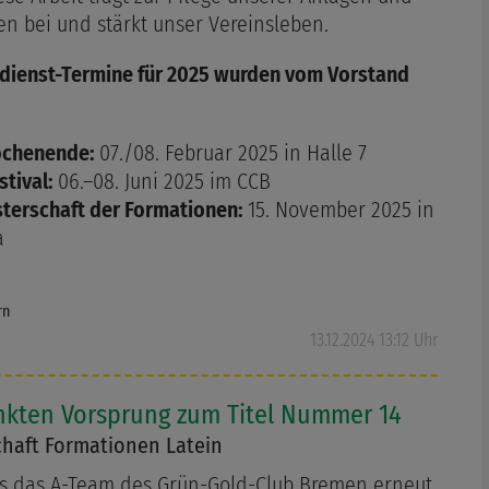
en bei und stärkt unser Vereinsleben.
dienst-Termine für 2025 wurden vom Vorstand
ochenende:
07./08. Februar 2025 in Halle 7
tival:
06.–08. Juni 2025 im CCB
terschaft der Formationen:
15. November 2025 in
a
rn
13.12.2024 13:12 Uhr
nkten Vorsprung zum Titel Nummer 14
haft Formationen Latein
s das A-Team des Grün-Gold-Club Bremen erneut