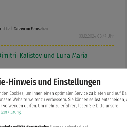
richte
Tanzen im Fernsehen
03.12.2024 08:47 Uhr
Dimitrii Kalistov und Luna Maria
haft Jugend Latein in Sarajevo
e-Hinweis und Einstellungen
ventwochenende brachte einem Bremer Paar eine
1984 hatten in Sarajevo die Olympischen
nden Cookies, um Ihnen einen optimalen Service zu bieten und auf Ba
stattgefunden, zum Monatswechsel waren es die
unsere Website weiter zu verbessern. Sie können selbst entscheiden,
aften der Youth Latin - Dmitrii Kalistov/Luna
ir verwenden dürfen.
Um mehr zu erfahren, lesen Sie bitte unsere
e gewannen in der Jugend die Bronzemedaille.
tzerklärung
.