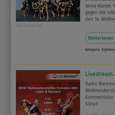
seine Klasse. 
gegen die int
den 14. Weltme
Foto: Volker Hey
Weiterlesen
Kategorie:
Ergebnis
Livestream
Radio Bremen 
Weltmeistersc
Kommentator i
Sònyi!