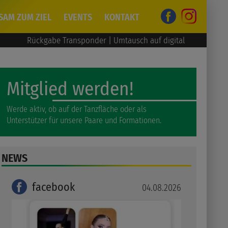
SAM ZUM ZIEL
EVENTS
KONTAKT
be Transponder | Umtausch auf digital
Mitglied werden!
Werde aktiv, ob auf der Tanzfläche oder als
Unterstützer für unsere Paare und Formationen.
NEWS
facebook
04.08.2026