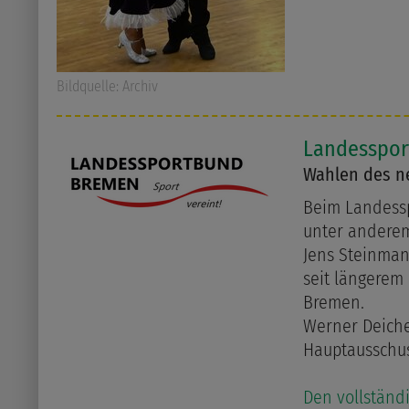
Bildquelle: Archiv
Landessport
Wahlen des n
Beim Landessp
unter andere
Jens Steinman
seit längerem
Bremen.
Werner Deicher
Hauptausschu
Den vollständi