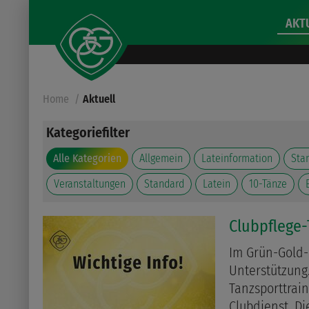
AKT
Home
Aktuell
Kategoriefilter
Alle Kategorien
Allgemein
Lateinformation
Sta
Veranstaltungen
Standard
Latein
10-Tänze
Clubpflege
Im Grün-Gold-
Unterstützung.
Tanzsporttrain
Clubdienst. Di