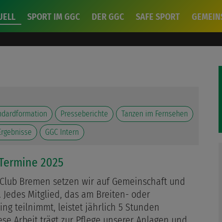
UELL
SPORT IM GGC
DER GGC
SAFE SPORT
GEMEIN
Rückga
ndardformation
Presseberichte
Tanzen im Fernsehen
Ergebnisse
GGC Intern
-Termine 2025
Club Bremen setzen wir auf Gemeinschaft und
 Jedes Mitglied, das am Breiten- oder
ing teilnimmt, leistet jährlich 5 Stunden
ese Arbeit trägt zur Pflege unserer Anlagen und