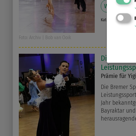
Weiterlesen
Kategorie:
Ergebnis
Foto: Archiv | Bob van Ooik
Die Bremer 
Leistungssp
Prämie für Yig
Die Bremer Sp
Leistungssport
Jahr bekanntge
Bayraktar und 
herausragende