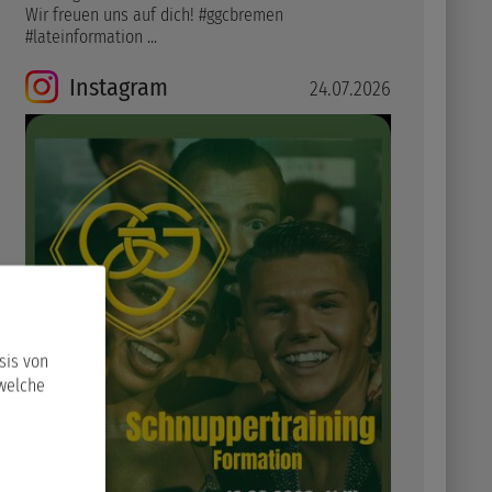
Wir freuen uns auf dich! #ggcbremen
#lateinformation ...
Instagram
24.07.2026
sis von
 welche