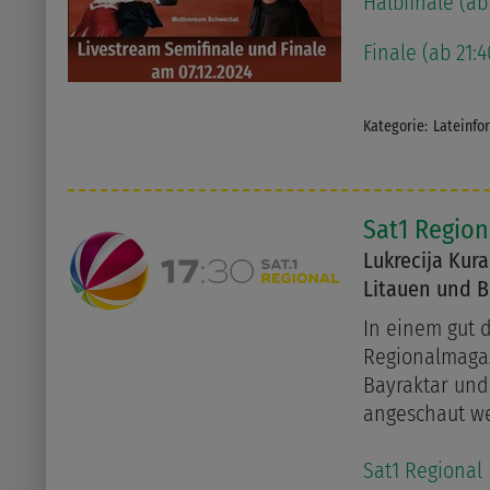
Halbfinale (ab
Finale (ab 21:
Kategorie:
Lateinfo
Sat1 Regio
Lukrecija Kura
Litauen und B
In einem gut d
Regionalmagaz
Bayraktar und 
angeschaut w
Sat1 Regional