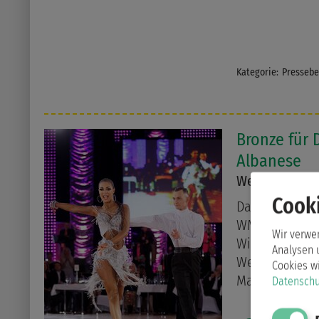
Kategorie:
Pressebe
Bronze für 
Albanese
Weltmeistersc
Cooki
Das erste Ad
WM-Medaille. 
Wir verwe
Winterspiele 
Analysen 
Weltmeistersch
Cookies w
Maria Albanes
Datenschu