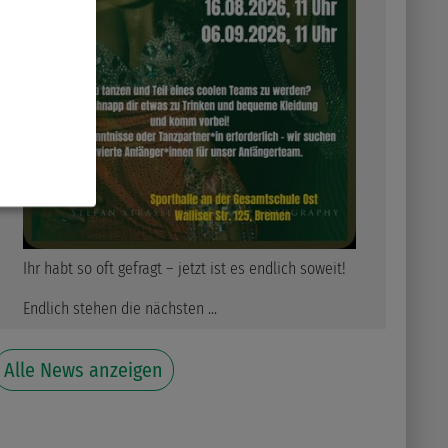
Ihr habt so oft gefragt – jetzt ist es endlich soweit!
Endlich stehen die nächsten ...
Alle News anzeigen