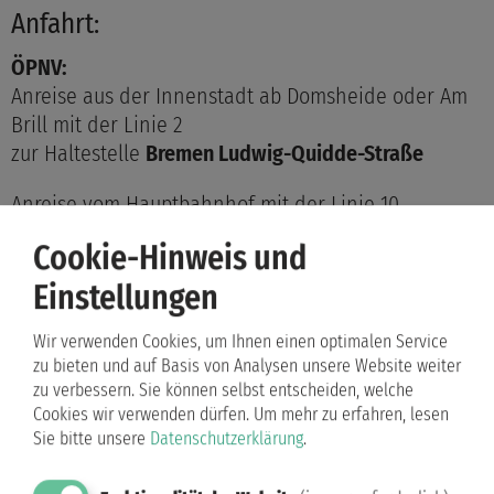
Anfahrt:
ÖPNV:
Anreise aus der Innenstadt ab Domsheide oder Am
Brill mit der Linie 2
zur Haltestelle
Bremen Ludwig-Quidde-Straße
Anreise vom Hauptbahnhof mit der Linie 10
zur Haltestelle
Bremen Ludwig-Quidde-Straße
Cookie-Hinweis und
oder ab Hauptbahnhof mit der Linie 25
Einstellungen
zur Haltestelle
Bremen Steubenstraße
Wir verwenden Cookies, um Ihnen einen optimalen Service
PKW:
zu bieten und auf Basis von Analysen unsere Website weiter
Parken Sie bitte auf den Parkplätzen vor dem
zu verbessern. Sie können selbst entscheiden, welche
Cookies wir verwenden dürfen.
Um mehr zu erfahren, lesen
Gebäude und beachten Sie die Beschilderung.
Sie bitte unsere
Datenschutzerklärung
.
Eingang: