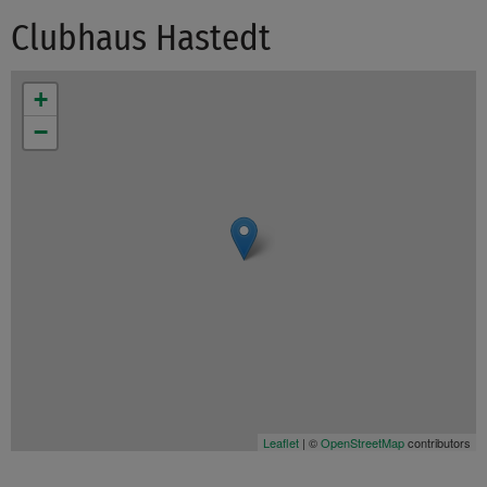
Clubhaus Hastedt
+
−
Leaflet
| ©
OpenStreetMap
contributors