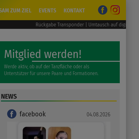
SAM ZUM ZIEL
EVENTS
KONTAKT
Rückgabe Transponder | Umtausch auf digital
Mitglied werden!
Werde aktiv, ob auf der Tanzfläche oder als
Unterstützer für unsere Paare und Formationen.
NEWS
facebook
04.08.2026