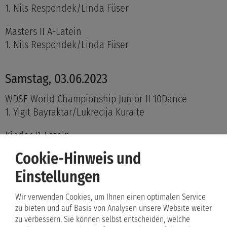
1. Nils Respondek/Linda Füser
Masters II A-Latein
1. Nils Respondek/Linda Füser
Samstag, 03.06.2023
WDSF World Championship Junior II 10Dance
1. Yigit Bayraktar/Lukrecija Kuraite
Kinder D-Latein
3. Amil Behjuljevic/Amalija Crepulja
Cookie-Hinweis und
5. Yevhen Trostianka/Rosa Pippa Haag
Einstellungen
Jun. I D-Standard
Wir verwenden Cookies, um Ihnen einen optimalen Service
1. Mikhail Morsryi/Solveig Ahlrichs
zu bieten und auf Basis von Analysen unsere Website weiter
zu verbessern. Sie können selbst entscheiden, welche
Jun. I D-Latein