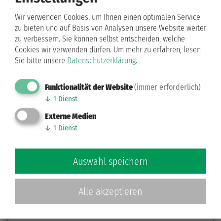
Deutschlandfunk im
Wir verwenden Cookies, um Ihnen einen optimalen Service
Gespräch mit Heidi Estler
zu bieten und auf Basis von Analysen unsere Website weiter
zu verbessern. Sie können selbst entscheiden, welche
„Extrem wichtig, dass wieder
Cookies wir verwenden dürfen.
Um mehr zu erfahren, lesen
etwas stattfindet“
Sie bitte unsere
Datenschutzerklärung
.
Am Sonntag, einen Tag nach der Weltmeisterschaft
Funktionalität der Website
(immer erforderlich)
↓
1
Dienst
Formationen Latein, hat Heidi Estler ein Interview
mit dem Deutschlandfunk geführt.
Externe Medien
↓
1
Dienst
Der gesamte Beitrag ist nachzuhören auf den
Auswahl speichern
Seiten des
Deutschlandfunks.
Alle akzeptieren
Zurück