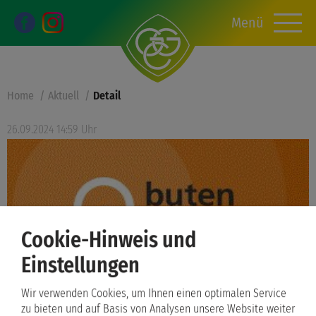
Menü
Home
Aktuell
Detail
26.09.2024 14:59 Uhr
Cookie-Hinweis und
Einstellungen
Wir verwenden Cookies, um Ihnen einen optimalen Service
Ein Tag mit Bremer
zu bieten und auf Basis von Analysen unsere Website weiter