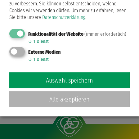
zu verbessern. Sie können selbst entscheiden, welche
Tanzpaar unterwegs
Cookies wir verwenden dürfen.
Um mehr zu erfahren, lesen
Sie bitte unsere
Datenschutzerklärung
.
„butenunbinnen“ berichtet über den
Trainingsalltag von Yigit Bayraktar/Lukrecija
Funktionalität der Website
(immer erforderlich)
Kuraite. Wer sich hier einen Überblick verschaffen
↓
1
Dienst
möchte, findet das Video hier:
butenunbinnen
Externe Medien
↓
1
Dienst
Auswahl speichern
Zurück
Alle akzeptieren