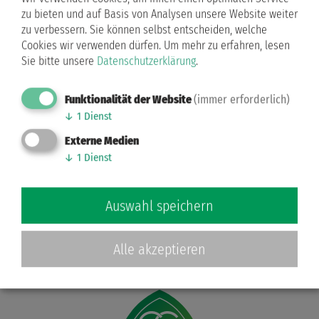
Werner Deichert
zu bieten und auf Basis von Analysen unsere Website weiter
zu verbessern. Sie können selbst entscheiden, welche
Cookies wir verwenden dürfen.
Um mehr zu erfahren, lesen
Eine besondere, hochverdiente Ehrung für den
Sie bitte unsere
Datenschutzerklärung
.
scheidenden Schatzmeister Werner Deichert: für 50
(!) Jahre ehrenamtlicher Tätigkeit wurde ihm bei der
Funktionalität der Website
(immer erforderlich)
Mitgliederversammlung die Silberne Ehrennadel
↓
1
Dienst
des DTV verliehen. LTV-Vorsitzender Lars Bankert
Externe Medien
übergab Nadel und Urkunde mit einer Laudatio, in
↓
1
Dienst
der er seine Verdienste würdigte.
Auswahl speichern
Alle akzeptieren
Zurück