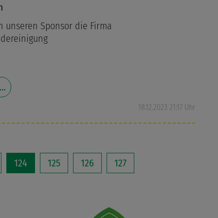
m
n unseren Sponsor die Firma
dereinigung
 …
18.12.2023 21:17 Uhr
124
125
126
127