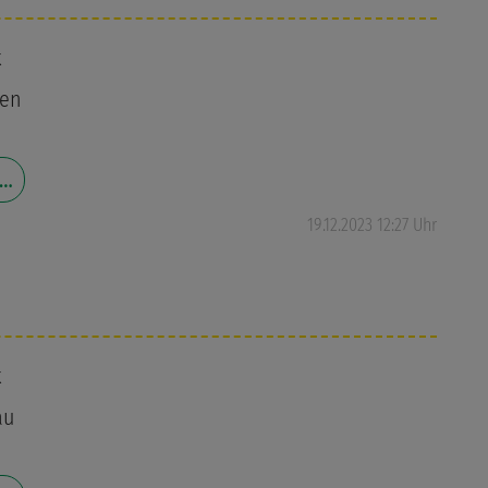
k
nen
 …
19.12.2023 12:27 Uhr
k
au