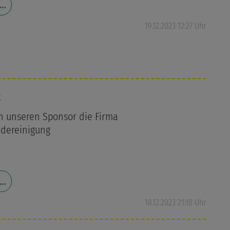
 …
19.12.2023 12:27 Uhr
k
n unseren Sponsor die Firma
dereinigung
 …
18.12.2023 21:18 Uhr