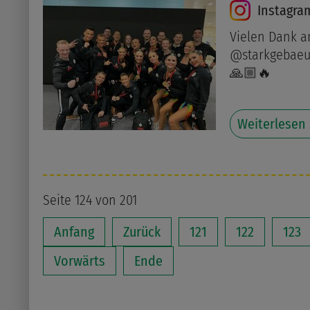
Instagra
Vielen Dank a
@starkgebaeu
🙏🏼🔥
Weiterlesen
Seite 124 von 201
Anfang
Zurück
121
122
123
Vorwärts
Ende