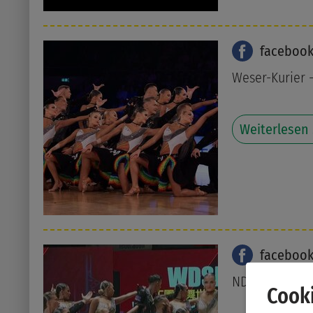
faceboo
Weser-Kurier -
Weiterlesen
faceboo
NDR Sport
Cooki