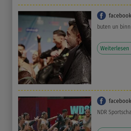
faceboo
buten un bin
Weiterlesen
faceboo
NDR Sportsch