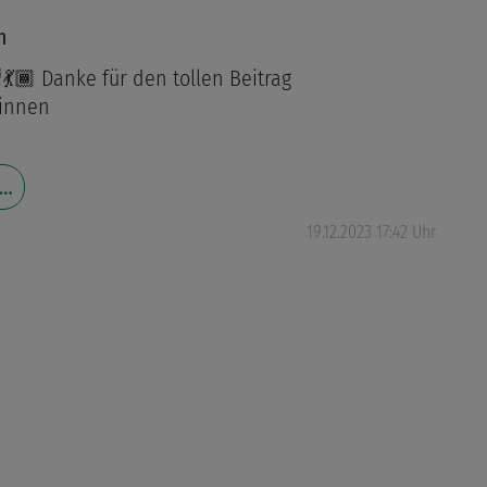
m
💃🏾 Danke für den tollen Beitrag
innen
 …
19.12.2023 17:42 Uhr