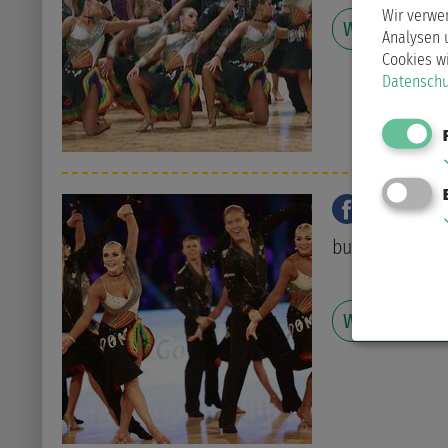
Wir verwe
Weiterlesen
Analysen 
Cookies w
Datenschu
faceboo
buten un bin
Weiterlesen