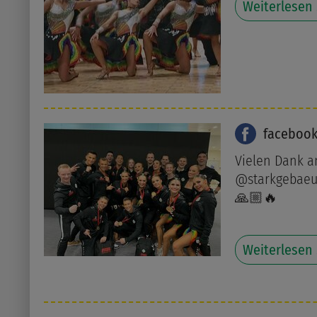
Weiterlesen
faceboo
Vielen Dank a
@starkgebaeu
🙏🏼🔥
Weiterlesen