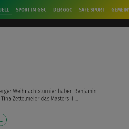
UELL
SPORT IM GGC
DER GGC
SAFE SPORT
GEMEIN
k
erger Weihnachtsturnier haben Benjamin
ina Zettelmeier das Masters II ...
 …