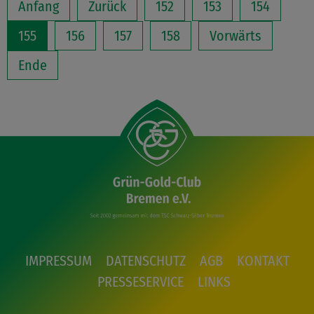
Anfang
Zurück
152
153
154
155
156
157
158
Vorwärts
Ende
IMPRESSUM
DATENSCHUTZ
AGB
KONTAKT
PRESSESERVICE
LINKS