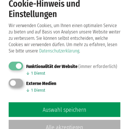
Cookie-Hinweis und
Einstellungen
facebook
Wir haben einen Deutschen
Wir verwenden Cookies, um Ihnen einen optimalen Service
Meister: Dimitrii Kalistov und
zu bieten und auf Basis von Analysen unsere Website weiter
Luna Maria Albanese haben die
zu verbessern. Sie können selbst entscheiden, welche
Cookies wir verwenden dürfen.
Um mehr zu erfahren, lesen
Jugend ...
Sie bitte unsere
Datenschutzerklärung
.
Weiterlesen …
Funktionalität der Website
(immer erforderlich)
↓
1
Dienst
19.02.2023 16:33 Uhr
Externe Medien
facebook
↓
1
Dienst
Deutsche Meisterschaft Jun. II B
Latein - 48 Paare waren
Auswahl speichern
angetreten, im Finale belegten
Yigit und ...
Alle akzeptieren