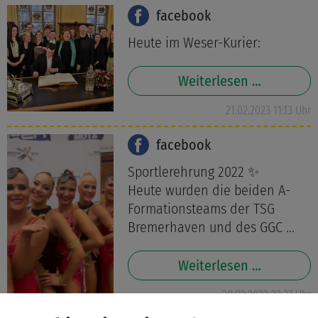
facebook
Heute im Weser-Kurier:
Weiterlesen …
21.02.2023 11:13 Uhr
facebook
Sportlerehrung 2022 ✨
Heute wurden die beiden A-
Formationsteams der TSG
Bremerhaven und des GGC ...
Weiterlesen …
20.02.2023 22:27 Uhr