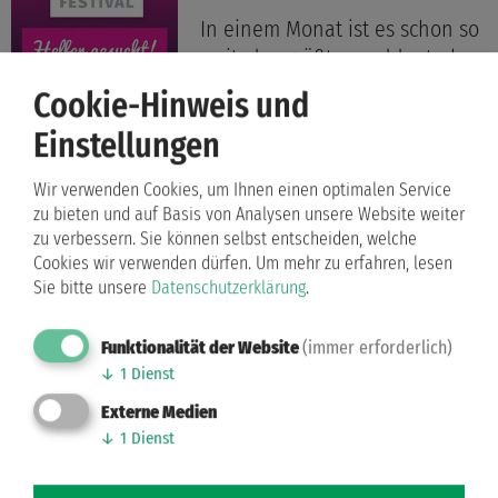
In einem Monat ist es schon so
weit, das größte norddeutsche
Tanzsportevent - das ...
Cookie-Hinweis und
Einstellungen
Weiterlesen …
Wir verwenden Cookies, um Ihnen einen optimalen Service
04.05.2022 19:07 Uhr
zu bieten und auf Basis von Analysen unsere Website weiter
zu verbessern. Sie können selbst entscheiden, welche
Instagram
Cookies wir verwenden dürfen.
Um mehr zu erfahren, lesen
Helfer gesucht❣️
Sie bitte unsere
Datenschutzerklärung
.
In einem Monat ist es schon so
Funktionalität der Website
(immer erforderlich)
weit, das größte norddeutsche
↓
1
Dienst
Tanzsportevent - das ...
Externe Medien
↓
1
Dienst
Weiterlesen …