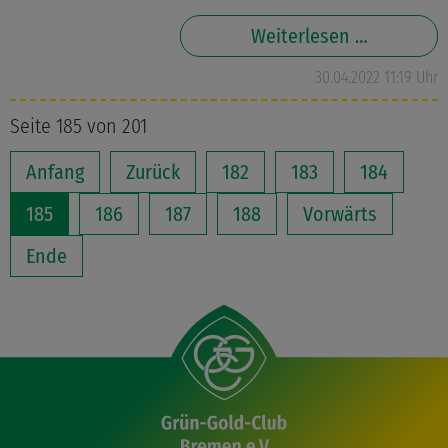
Weiterlesen …
30.04.2022 11:19 Uhr
Seite 185 von 201
Anfang
Zurück
182
183
184
185
186
187
188
Vorwärts
Ende