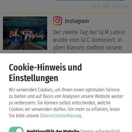
03.02.2025 15:00 Uhr
Instagram
Der zweite Tag der GLM Latein
wurde vom GCC dominiert: in
allen Klassen stellten unsere
Paare nicht ...
Cookie-Hinweis und
Weiterlesen …
Einstellungen
02.02.2025 21:43 Uhr
Wir verwenden Cookies, um Ihnen einen optimalen Service
zu bieten und auf Basis von Analysen unsere Website weiter
facebook
zu verbessern. Sie können selbst entscheiden, welche
Der zweite Tag der GLM Latein
Cookies wir verwenden dürfen.
Um mehr zu erfahren, lesen
wurde vom GCC dominiert: in
Sie bitte unsere
Datenschutzerklärung
.
allee Klassen stellten unsere
Paare nicht ...
Funktionalität der Website
(immer erforderlich)