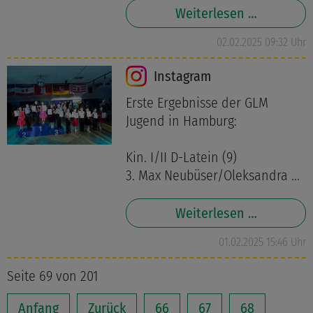
Weiterlesen …
02.02.2025 09:32 Uhr
Instagram
Erste Ergebnisse der GLM
Jugend in Hamburg:
Kin. I/II D-Latein (9)
3. Max Neubüser/Oleksandra ...
Weiterlesen …
01.02.2025 15:46 Uhr
Seite 69 von 201
Anfang
Zurück
66
67
68