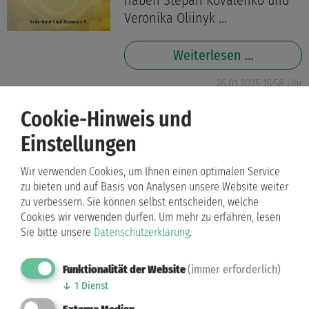
haben Stepan Kovalenko und
Veronika Oliinyk ...
Weiterlesen …
26.01.2025 15:58 Uhr
Cookie-Hinweis und
facebook
Einstellungen
Beim "Turnier an der Volme"
des TSC Blau-Gelb Hagen
Wir verwenden Cookies, um Ihnen einen optimalen Service
haben Stepan Kovalenko und
zu bieten und auf Basis von Analysen unsere Website weiter
Veronika Oliinyk ...
zu verbessern. Sie können selbst entscheiden, welche
Cookies wir verwenden dürfen.
Um mehr zu erfahren, lesen
Sie bitte unsere
Datenschutzerklärung
.
Weiterlesen …
26.01.2025 15:58 Uhr
Funktionalität der Website
(immer erforderlich)
↓
1
Dienst
Instagram