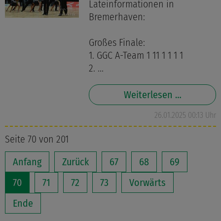
Lateinformationen in
Bremerhaven:
Großes Finale:
1. GGC A-Team 1 11 1 1 1 1
2. ...
Weiterlesen …
26.01.2025 00:13 Uhr
Seite 70 von 201
Anfang
Zurück
67
68
69
70
71
72
73
Vorwärts
Ende