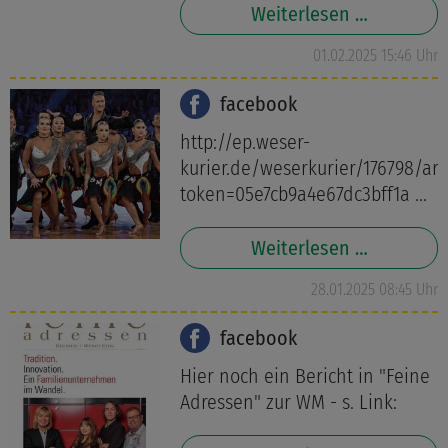
Weiterlesen …
01.02.2025 15:46 Uhr
facebook
http://ep.weser-
kurier.de/weserkurier/176798/art
token=05e7cb9a4e67dc3bff1a ...
Weiterlesen …
28.01.2025 08:45 Uhr
facebook
Hier noch ein Bericht in "Feine
Adressen" zur WM - s. Link: