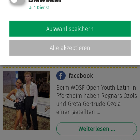
Externe Medien
Beim WDSF Open Youth Latin in
↓
1
Dienst
Pforzheim haben Regnars Ozols
und Greta Gertrude Ozola
Auswahl speichern
einen geteilten ...
Weiterlesen …
Alle akzeptieren
26.01.2025 12:52 Uhr
facebook
Beim WDSF Open Youth Latin in
Pforzheim haben Regnars Ozols
und Greta Gertrude Ozola
einen geteilten ...
Weiterlesen …