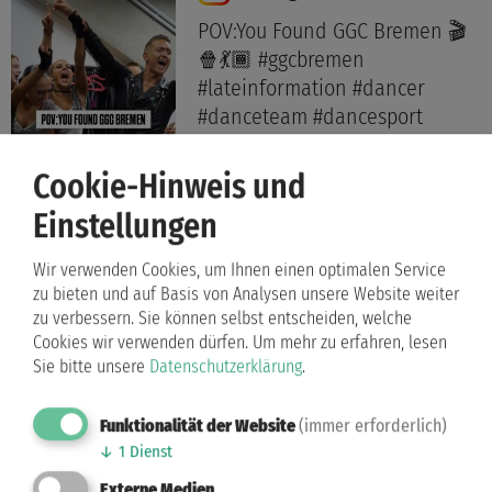
POV:You Found GGC Bremen 🎬
🍿💃🏾 #ggcbremen
#lateinformation #dancer
#danceteam #dancesport
Weiterlesen …
Cookie-Hinweis und
Einstellungen
01.05.2026 10:29 Uhr
Wir verwenden Cookies, um Ihnen einen optimalen Service
zu bieten und auf Basis von Analysen unsere Website weiter
Instagram
zu verbessern. Sie können selbst entscheiden, welche
Cookies wir verwenden dürfen.
Um mehr zu erfahren, lesen
Danke @buten_un_binnen für
Sie bitte unsere
Datenschutzerklärung
.
den tollen Beitrag zu unserem
@stickerstars Album. Wir
Funktionalität der Website
(immer erforderlich)
freuen uns schon ...
↓
1
Dienst
Externe Medien