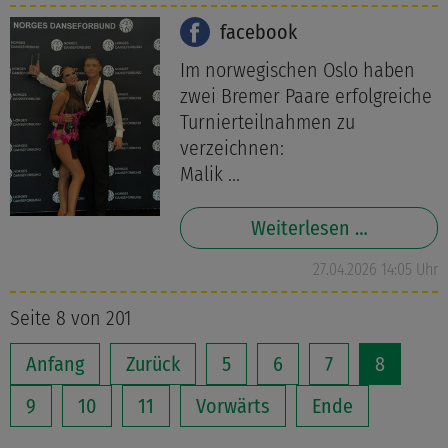
facebook
Im norwegischen Oslo haben
zwei Bremer Paare erfolgreiche
Turnierteilnahmen zu
verzeichnen:
Malik ...
Weiterlesen …
27.04.2026 14:05 Uhr
Seite 8 von 201
Anfang
Zurück
5
6
7
8
9
10
11
Vorwärts
Ende