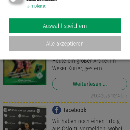
Weiterlesen …
↓
1
Dienst
29.04.2026 17:09 Uhr
Auswahl speichern
facebook
Alle akzeptieren
Unsere Sticker Stars werfen
ihre Schatten voraus!
Heute ein großer Artikel im
Weser Kurier, gestern ...
Weiterlesen …
29.04.2026 10:14 Uhr
facebook
Wir haben noch einen Erfolg
aus Oslo zu vermelden, wobei