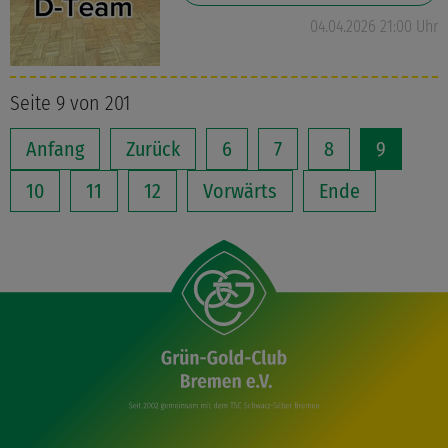
04.04.2026 21:00 Uhr
Seite 9 von 201
Anfang
Zurück
6
7
8
9
10
11
12
Vorwärts
Ende