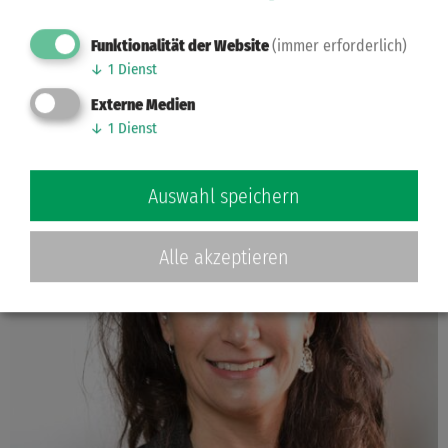
Unsere Lateinpaare werden betreut von:
Funktionalität der Website
(immer erforderlich)
Roberto Albanese
↓
1
Dienst
Externe Medien
↓
1
Dienst
Auswahl speichern
Alle akzeptieren