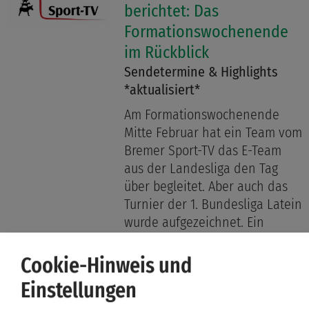
berichtet: Das
Formationswochenende
im Rückblick
Sendetermine & Highlights
*aktualisiert*
Am Formationswochenende
Mitte Februar hat ein Team vom
Bremer Sport-TV das E-Team
aus der Landesliga den Tag
über begleitet. Aber auch das
Turnier der 1. Bundesliga Latein
wurde aufgezeichnet. Ein
weiterer Höhepunkt der
kommenden Sendungen ist
Cookie-Hinweis und
auch die Ehrung von Malte
Einstellungen
Domsky. Malte wird als