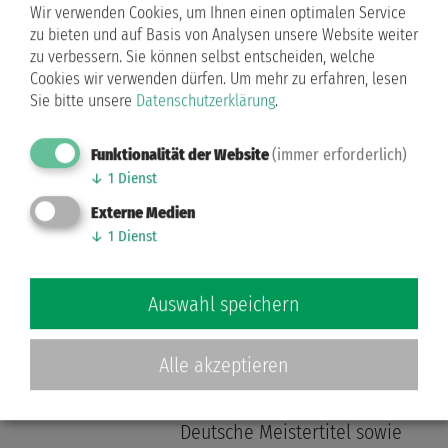
Studiogast zu sehen sein
Wir verwenden Cookies, um Ihnen einen optimalen Service
zu bieten und auf Basis von Analysen unsere Website weiter
Weiterlesen …
zu verbessern. Sie können selbst entscheiden, welche
Cookies wir verwenden dürfen.
Um mehr zu erfahren, lesen
Sie bitte unsere
Datenschutzerklärung
.
Kategorie:
Tanzen im Fernsehen
03.03.2026 15:31 Uhr
Funktionalität der Website
(immer erforderlich)
Deutsche Meisterschaften
↓
1
Dienst
Latein Junioren I, II,
Externe Medien
Kinder und Jugend
↓
1
Dienst
Ein intensives und emotionales
Foto: Deutscher
Tanzsportverband
Meisterschaftswochenende im
Auswahl speichern
brandenburgischen Bernau
liegt hinter dem Grün-Gold-
Alle akzeptieren
Club Bremen – und es brachte
unserem Verein zwei weitere
Deutsche Meistertitel sowie