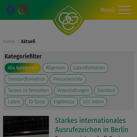
Menü
Home
Aktuell
Kategoriefilter
Alle Kategorien
Allgemein
Lateinformation
Standardformation
Presseberichte
Tanzen im Fernsehen
Veranstaltungen
Standard
Latein
10-Tänze
Ergebnisse
GGC Intern
Starkes internationales
Ausrufezeichen in Berlin