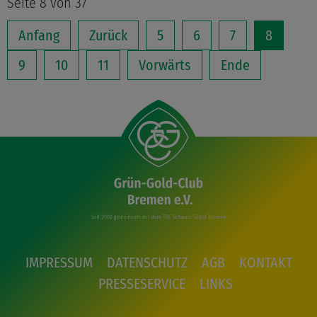
Seite 8 von 37
Anfang
Zurück
5
6
7
8
9
10
11
Vorwärts
Ende
IMPRESSUM
DATENSCHUTZ
AGB
KONTAKT
PRESSESERVICE
LINKS