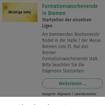
Formationswochenende
in Bremen
Startzeiten der einzelnen
Ligen
Am kommenden Wochenende
findet in der Halle 7 der Messe
Bremen zum 35. Mal das
Bremer
Formationswochenende statt.
Bitte beachten Sie die
folgenden Startzeiten:
Weiterlesen …
Kategorie:
Allgemein
Lateinformation
02.02.2025 11:04 Uhr