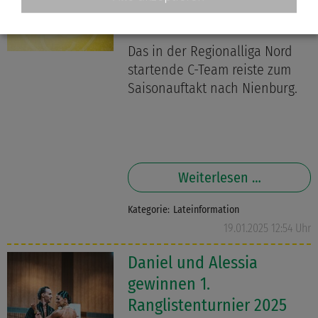
C-Team startet in
Nienburg in die Saison
Das in der Regionalliga Nord
startende C-Team reiste zum
Saisonauftakt nach Nienburg.
Weiterlesen …
Kategorie:
Lateinformation
19.01.2025 12:54 Uhr
Daniel und Alessia
gewinnen 1.
Ranglistenturnier 2025