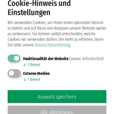
Cookie-Hinweis und
Die IGS Lilienthal tanzt -
Einstellungen
Das Video
Wir verwenden Cookies, um Ihnen einen optimalen Service
Ende September 2024 fand in
zu bieten und auf Basis von Analysen unsere Website weiter
der IGS Lilienthal der
zu verbessern. Sie können selbst entscheiden, welche
Europäische Schulsporttag statt.
Cookies wir verwenden dürfen.
Um mehr zu erfahren, lesen
Nun steht auch das Video
Sie bitte unsere
Datenschutzerklärung
.
dieses Tages zur Verfügung,
welches durch Schülergruppe
Funktionalität der Website
(immer erforderlich)
an dem Tag aufgenommen und
↓
1
Dienst
geschnitten wurde.
Externe Medien
↓
1
Dienst
Weiterlesen …
Auswahl speichern
Kategorie:
Allgemein
25.01.2025 14:52 Uhr
Alle akzeptieren