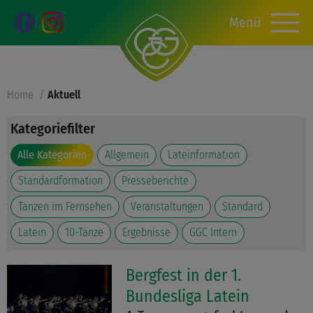
Menü
Home
Aktuell
Kategoriefilter
Alle Kategorien
Allgemein
Lateinformation
Standardformation
Presseberichte
Tanzen im Fernsehen
Veranstaltungen
Standard
Latein
10-Tänze
Ergebnisse
GGC Intern
Bergfest in der 1.
Bundesliga Latein